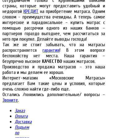
сотрудничаем только с крупнейшими банками
страны, которые могут предоставить удобный и
недорогой
КРЕДИТ
на приобретение матраса. Одним
словом - преимущества очевидны. А теперь самое
интересное и парадоксальное – купить матрас с
помощью рассрочки одного из наших банков –
партнеров гораздо выгоднее, чем рассчитаться за
него при покупке. Делайте выводы господа!
Так же не стоит забывать, что на матрасы
распространяется
гарантия
! В этом вопросе
беспокойству нет места. Наша гарантия –
безупречно высокое
КАЧЕСТВО
наших матрасов.
Производство и продажа матрасов – это наша
работа и мы делаем ее хорошо.
Интернет-магазин «Московские Матрасы»
предлагает Вам такие цены и условия, которые
очень сложно найти где-либо еще.
Остались /появились дополнительные/ вопросы –
Звоните
.
Заказ
Оплата
Доставка
Подъем
по