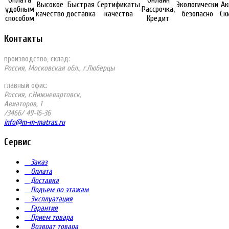
Высокое
Быстрая
Сертификаты
Экологически
Ак
удобным
Рассрочка,
качество
доставка
качества
безопасно
Ск
способом
Кредит
Контакты
производство, склад:
Россия, Московская обл., г.Люберцы
главный офис:
Россия, г.Нижневартовск,
Авиаторов, 1
/3466/ 49-16-36
info@m-m-matras.ru
Сервис
Заказ
Оплата
Доставка
Подъем по этажам
Эксплуатация
Гарантия
Прием товара
Возврат товара